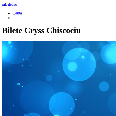
iaBilet.ro
Caută
Bilete
Cryss Chiscociu