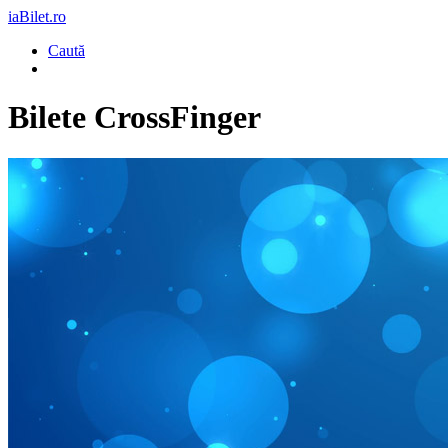
iaBilet.ro
Caută
Bilete
CrossFinger