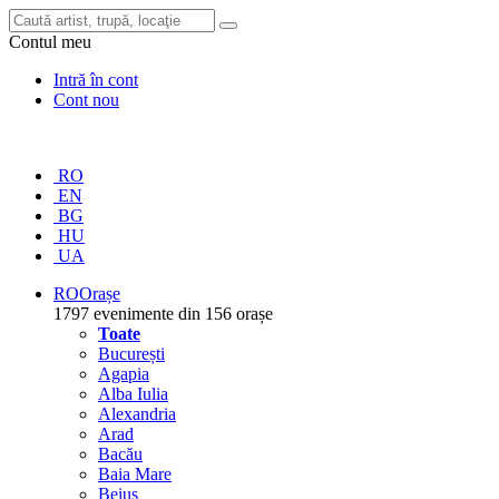
Contul meu
Intră în cont
Cont nou
RO
EN
BG
HU
UA
RO
Orașe
1797 evenimente din 156 orașe
Toate
București
Agapia
Alba Iulia
Alexandria
Arad
Bacău
Baia Mare
Beiuș