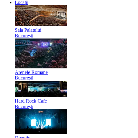
Locații
Sala Palatului
București
Arenele Romane
București
Hard Rock Cafe
București
Quantic