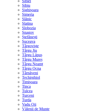
Sibiel
Sibiu
Sighișoara
Simeria
Slănic
Slatina
Slobozia
Snagov
Ștefănești
Suceava
Târgoviște
Târgu Jiu
Târgu Lăpuș
Târgu Mureș
Târgu Neamț
Târgu Ocna
Târnăveni
Techirghiol
Timișoara
Tinca
Tulcea
Turceni
Turda
Vadu Oii
Vălenii de Munte