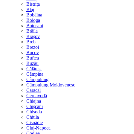
Bistrița
Blaj
Bobâlna
Bologa
Botoșani
Brăila
Brașov
Breb
Brezoi
Bucov
Buftea
Buzău
Călărași
Câmpina
Câmpulung
Câmpulung Moldovenesc
Caracal
Cernavodă
Chiajna
Chișcani
Chișoda
Chitila
Cisnădie
Cluj-Napoca
Codlea