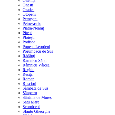
Oltenița
Onești
Oradea
Otopeni
Petroșani
Petrovaselo
Piatra-Neamț
Pitești
Ploiești
Podișor
Popești Leordeni
Porumbacu de Sus
Rădăuți
Râmnicu Sărat
Râmnicu Vâlcea
Reghin
Reșița
Roman
Rusciori
Sâmbăta de Sus
Sânpetru
Sântana de Mureș
Satu Mare
Scornicești
Sfântu Gheorghe