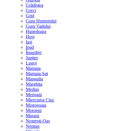
Grădiștea
Greci
Grid
Gura Humorului
Gura Vadului
Hunedoara
Huși
Iași
Ieud
Însurăței
Jupiter
Lugoj
Mamaia
Mamaia-Sat
Mangalia
Marghita
Mediaș
Merișani
Miercurea Ciuc
Mogoșoaia
Moroeni
Murani
Negrești-Oaș
Neptun