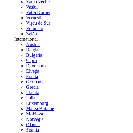
Vama Veche
Vaslui
Vatra Dornei
Vernești
Vișeu de Sus
Voluntari
Zalău
Internațional
Austria
Belgia
Bulgaria
Cipru
Danemarca
Elveția
Franța
Germania
Grecia
Irlanda
Italia
Luxemburg
Marea Britanie
Moldova
Norvegia
Olanda
Spania