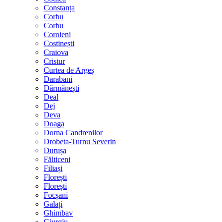
Constanța
Corbu
Corbu
Coroieni
Costinești
Craiova
Cristur
Curtea de Argeș
Darabani
Dărmănești
Deal
Dej
Deva
Doaga
Dorna Candrenilor
Drobeta-Turnu Severin
Durușa
Fălticeni
Filiași
Florești
Florești
Focșani
Galați
Ghimbav
Giurgiu