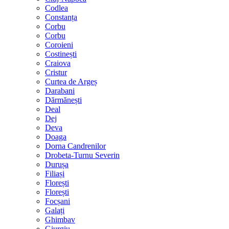
Codlea
Constanța
Corbu
Corbu
Coroieni
Costinești
Craiova
Cristur
Curtea de Argeș
Darabani
Dărmănești
Deal
Dej
Deva
Doaga
Dorna Candrenilor
Drobeta-Turnu Severin
Durușa
Filiași
Florești
Florești
Focșani
Galați
Ghimbav
Giurgiu