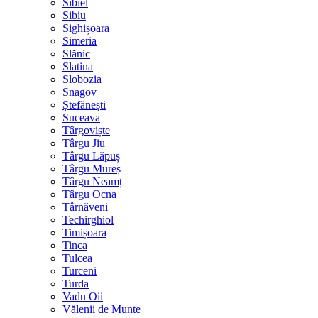
Sibiel
Sibiu
Sighișoara
Simeria
Slănic
Slatina
Slobozia
Snagov
Ștefănești
Suceava
Târgoviște
Târgu Jiu
Târgu Lăpuș
Târgu Mureș
Târgu Neamț
Târgu Ocna
Târnăveni
Techirghiol
Timișoara
Tinca
Tulcea
Turceni
Turda
Vadu Oii
Vălenii de Munte