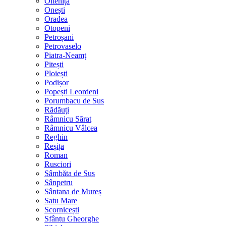
Oltenița
Onești
Oradea
Otopeni
Petroșani
Petrovaselo
Piatra-Neamț
Pitești
Ploiești
Podișor
Popești Leordeni
Porumbacu de Sus
Rădăuți
Râmnicu Sărat
Râmnicu Vâlcea
Reghin
Reșița
Roman
Rusciori
Sâmbăta de Sus
Sânpetru
Sântana de Mureș
Satu Mare
Scornicești
Sfântu Gheorghe