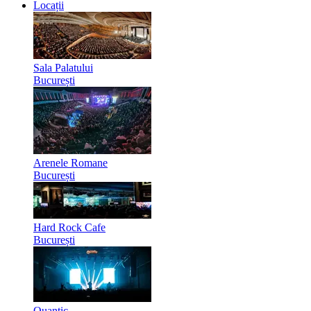
Locații
Sala Palatului
București
Arenele Romane
București
Hard Rock Cafe
București
Quantic