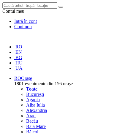
Contul meu
Intră în cont
Cont nou
RO
EN
BG
HU
UA
RO
Orașe
1801 evenimente din 156 orașe
Toate
București
Agapia
Alba Iulia
Alexandria
Arad
Bacău
Baia Mare
Băicoi