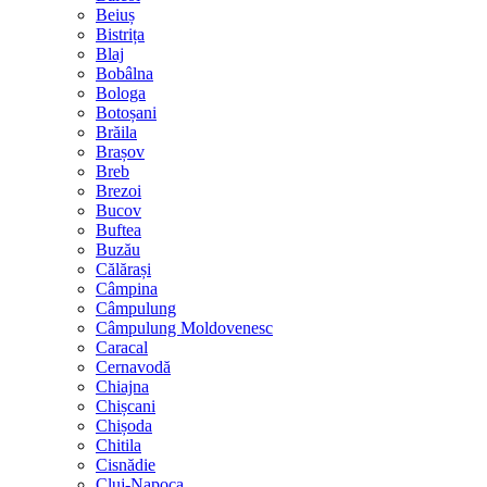
Beiuș
Bistrița
Blaj
Bobâlna
Bologa
Botoșani
Brăila
Brașov
Breb
Brezoi
Bucov
Buftea
Buzău
Călărași
Câmpina
Câmpulung
Câmpulung Moldovenesc
Caracal
Cernavodă
Chiajna
Chișcani
Chișoda
Chitila
Cisnădie
Cluj-Napoca