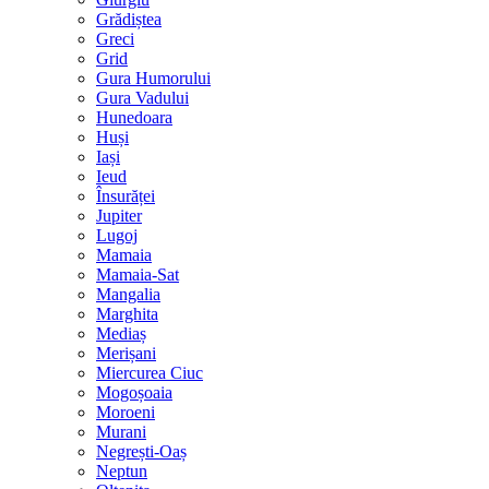
Grădiștea
Greci
Grid
Gura Humorului
Gura Vadului
Hunedoara
Huși
Iași
Ieud
Însurăței
Jupiter
Lugoj
Mamaia
Mamaia-Sat
Mangalia
Marghita
Mediaș
Merișani
Miercurea Ciuc
Mogoșoaia
Moroeni
Murani
Negrești-Oaș
Neptun