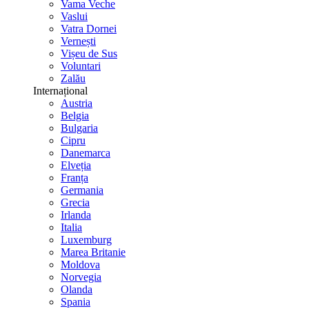
Vama Veche
Vaslui
Vatra Dornei
Vernești
Vișeu de Sus
Voluntari
Zalău
Internațional
Austria
Belgia
Bulgaria
Cipru
Danemarca
Elveția
Franța
Germania
Grecia
Irlanda
Italia
Luxemburg
Marea Britanie
Moldova
Norvegia
Olanda
Spania