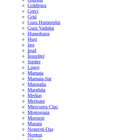
Grădiștea
Greci
Grid
Gura Humorului
Gura Vadului
Hunedoara
Huși
Iași
Ieud
Însurăței
Jupiter
Lugoj
Mamaia
Mamaia-Sat
Mangalia
Marghita
Mediaș
Merișani
Miercurea Ciuc
Mogoșoaia
Moroeni
Murani
Negrești-Oaș
Neptun