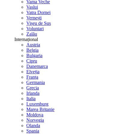
Vama Veche
Vaslui
Vatra Dornei
Vernești
Vișeu de Sus
Voluntari
Zalău
Internațional
Austria
Belgia
Bulgaria
Cipru
Danemarca
Elveția
Franța
Germania
Grecia
Irlanda
Italia
Luxemburg
Marea Britanie
Moldova
Norvegia
Olanda
Spania