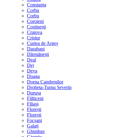
Constanța
Corbu
Corbu
Coroieni
Costinești
Craiova
Cristur
Curtea de Argeș
Darabani
Dărmănești
Deal
Dej
Deva
Doaga
Dorna Candrenilor
Drobeta-Turnu Severin
Durușa
Fălticeni
Filiași
Florești
Florești
Focșani
Galați
Ghimbav
Giurgiu