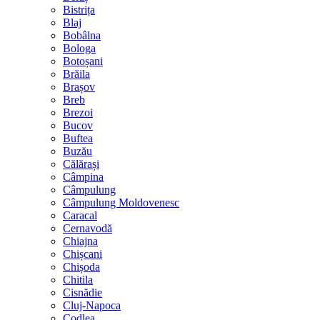
Bistrița
Blaj
Bobâlna
Bologa
Botoșani
Brăila
Brașov
Breb
Brezoi
Bucov
Buftea
Buzău
Călărași
Câmpina
Câmpulung
Câmpulung Moldovenesc
Caracal
Cernavodă
Chiajna
Chișcani
Chișoda
Chitila
Cisnădie
Cluj-Napoca
Codlea