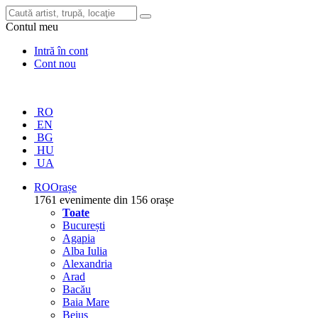
Contul meu
Intră în cont
Cont nou
RO
EN
BG
HU
UA
RO
Orașe
1761 evenimente din 156 orașe
Toate
București
Agapia
Alba Iulia
Alexandria
Arad
Bacău
Baia Mare
Beiuș