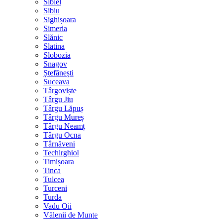
Sibiel
Sibiu
Sighișoara
Simeria
Slănic
Slatina
Slobozia
Snagov
Ștefănești
Suceava
Târgoviște
Târgu Jiu
Târgu Lăpuș
Târgu Mureș
Târgu Neamț
Târgu Ocna
Târnăveni
Techirghiol
Timișoara
Tinca
Tulcea
Turceni
Turda
Vadu Oii
Vălenii de Munte