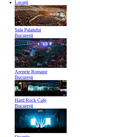
Locații
Sala Palatului
București
Arenele Romane
București
Hard Rock Cafe
București
Quantic