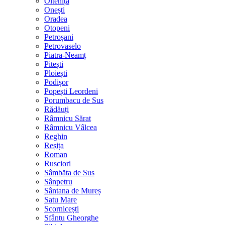
Oltenița
Onești
Oradea
Otopeni
Petroșani
Petrovaselo
Piatra-Neamț
Pitești
Ploiești
Podișor
Popești Leordeni
Porumbacu de Sus
Rădăuți
Râmnicu Sărat
Râmnicu Vâlcea
Reghin
Reșița
Roman
Rusciori
Sâmbăta de Sus
Sânpetru
Sântana de Mureș
Satu Mare
Scornicești
Sfântu Gheorghe