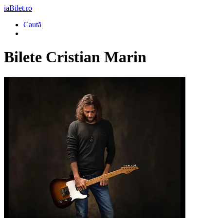
iaBilet.ro
Caută
Bilete
Cristian Marin