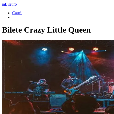
iaBilet.ro
Caută
Bilete
Crazy Little Queen