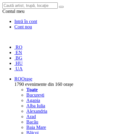
Contul meu
Intră în cont
Cont nou
RO
EN
BG
HU
UA
RO
Orașe
1790 evenimente din 160 orașe
Toate
București
Agapia
Alba Iulia
Alexandria
Arad
Bacău
Baia Mare
Băicoi