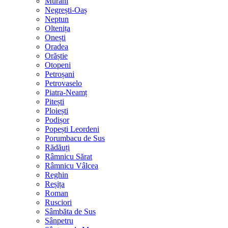
Murani
Negrești-Oaș
Neptun
Oltenița
Onești
Oradea
Orăștie
Otopeni
Petroșani
Petrovaselo
Piatra-Neamț
Pitești
Ploiești
Podișor
Popești Leordeni
Porumbacu de Sus
Rădăuți
Râmnicu Sărat
Râmnicu Vâlcea
Reghin
Reșița
Roman
Rusciori
Sâmbăta de Sus
Sânpetru