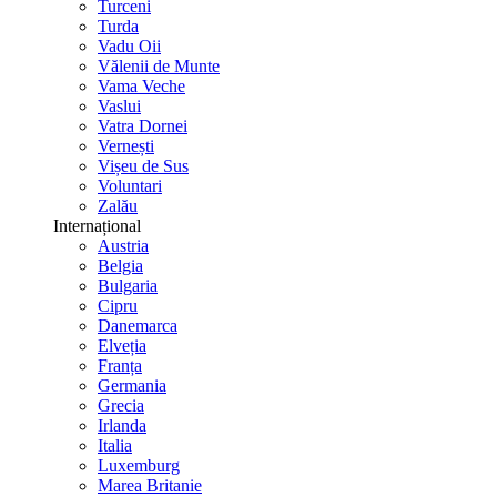
Turceni
Turda
Vadu Oii
Vălenii de Munte
Vama Veche
Vaslui
Vatra Dornei
Vernești
Vișeu de Sus
Voluntari
Zalău
Internațional
Austria
Belgia
Bulgaria
Cipru
Danemarca
Elveția
Franța
Germania
Grecia
Irlanda
Italia
Luxemburg
Marea Britanie