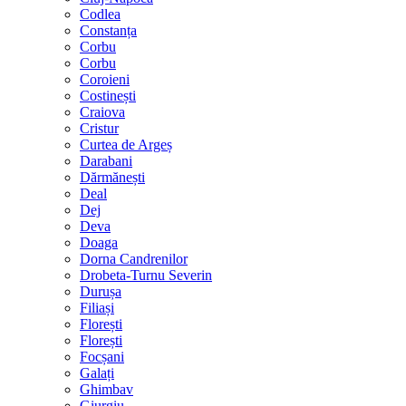
Codlea
Constanța
Corbu
Corbu
Coroieni
Costinești
Craiova
Cristur
Curtea de Argeș
Darabani
Dărmănești
Deal
Dej
Deva
Doaga
Dorna Candrenilor
Drobeta-Turnu Severin
Durușa
Filiași
Florești
Florești
Focșani
Galați
Ghimbav
Giurgiu