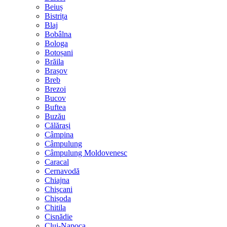
Beiuș
Bistrița
Blaj
Bobâlna
Bologa
Botoșani
Brăila
Brașov
Breb
Brezoi
Bucov
Buftea
Buzău
Călărași
Câmpina
Câmpulung
Câmpulung Moldovenesc
Caracal
Cernavodă
Chiajna
Chișcani
Chișoda
Chitila
Cisnădie
Cluj-Napoca