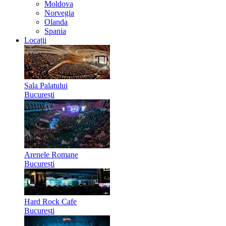
Moldova
Norvegia
Olanda
Spania
Locații
Sala Palatului
București
Arenele Romane
București
Hard Rock Cafe
București