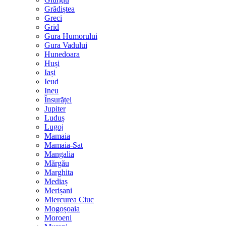
Grădiștea
Greci
Grid
Gura Humorului
Gura Vadului
Hunedoara
Huși
Iași
Ieud
Ineu
Însurăței
Jupiter
Luduș
Lugoj
Mamaia
Mamaia-Sat
Mangalia
Mărgău
Marghita
Mediaș
Merișani
Miercurea Ciuc
Mogoșoaia
Moroeni