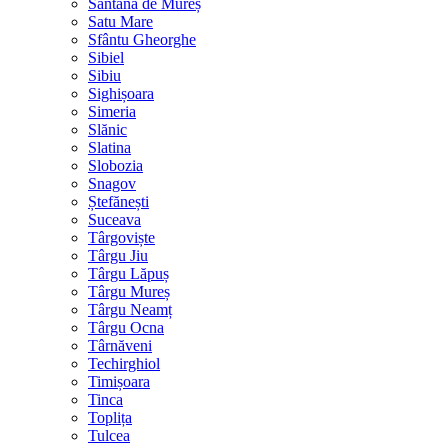
Sântana de Mureș
Satu Mare
Sfântu Gheorghe
Sibiel
Sibiu
Sighișoara
Simeria
Slănic
Slatina
Slobozia
Snagov
Ștefănești
Suceava
Târgoviște
Târgu Jiu
Târgu Lăpuș
Târgu Mureș
Târgu Neamț
Târgu Ocna
Târnăveni
Techirghiol
Timișoara
Tinca
Toplița
Tulcea