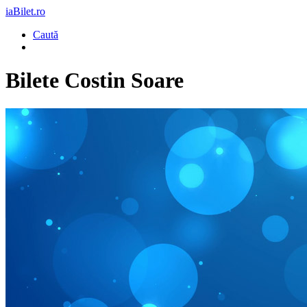
iaBilet.ro
Caută
Bilete
Costin Soare