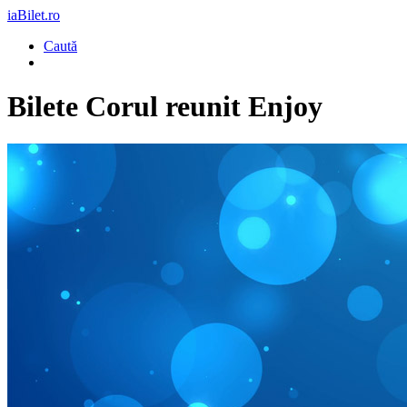
iaBilet.ro
Caută
Bilete
Corul reunit Enjoy