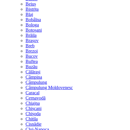
Beiuș
Bistrița
Blaj
Bobâlna
Bologa
Botoșani
Brăila
Brașov
Breb
Brezoi
Bucov
Buftea
Buzău
Călărași
Câmpina
Câmpulung
Câmpulung Moldovenesc
Caracal
Cernavodă
Chiajna
Chișcani
Chișoda
Chitila
Cisnădie
Cluj-Napoca