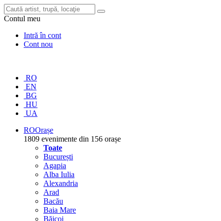
Contul meu
Intră în cont
Cont nou
RO
EN
BG
HU
UA
RO
Orașe
1809 evenimente din 156 orașe
Toate
București
Agapia
Alba Iulia
Alexandria
Arad
Bacău
Baia Mare
Băicoi