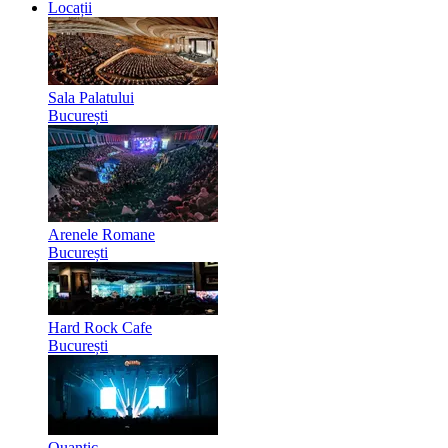
Locații
Sala Palatului
București
Arenele Romane
București
Hard Rock Cafe
București
Quantic