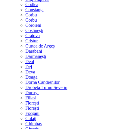
Codlea
Constanța
Corbu
Corbu
Coroieni
Costinești
Craiova
Cristur
Curtea de Argeș
Darabani
Dărmănești
Deal
Dej
Deva
Doaga
Dorna Candrenilor
Drobeta-Turnu Severin
Durușa
Filiași
Florești
Florești
Focșani
Galați
Ghimbav
Giurgiu