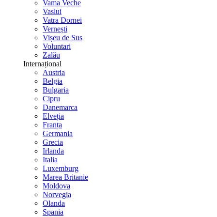
Vama Veche
Vaslui
Vatra Dornei
Vernești
Vișeu de Sus
Voluntari
Zalău
Internațional
Austria
Belgia
Bulgaria
Cipru
Danemarca
Elveția
Franța
Germania
Grecia
Irlanda
Italia
Luxemburg
Marea Britanie
Moldova
Norvegia
Olanda
Spania