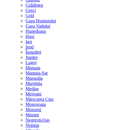
Grădiștea
Greci
Grid
Gura Humorului
Gura Vadului
Hunedoara
Huși
Iași
Ieud
Însurăței
Jupiter
Lugoj
Mamaia
Mamaia-Sat
Mangalia
Marghita
Mediaș
Merișani
Miercurea Ciuc
Mogoșoaia
Moroeni
Murani
Negrești-Oaș
Neptun