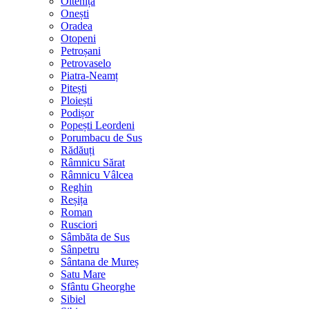
Oltenița
Onești
Oradea
Otopeni
Petroșani
Petrovaselo
Piatra-Neamț
Pitești
Ploiești
Podișor
Popești Leordeni
Porumbacu de Sus
Rădăuți
Râmnicu Sărat
Râmnicu Vâlcea
Reghin
Reșița
Roman
Rusciori
Sâmbăta de Sus
Sânpetru
Sântana de Mureș
Satu Mare
Sfântu Gheorghe
Sibiel