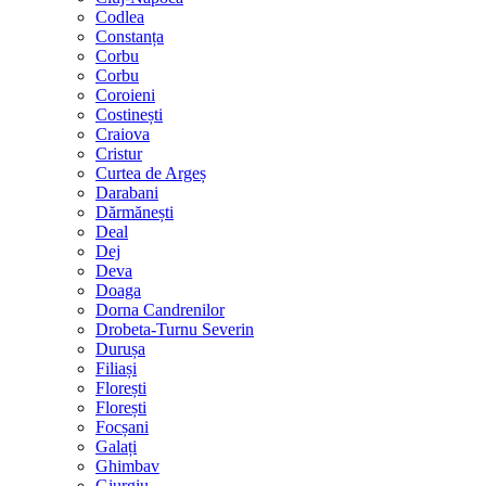
Codlea
Constanța
Corbu
Corbu
Coroieni
Costinești
Craiova
Cristur
Curtea de Argeș
Darabani
Dărmănești
Deal
Dej
Deva
Doaga
Dorna Candrenilor
Drobeta-Turnu Severin
Durușa
Filiași
Florești
Florești
Focșani
Galați
Ghimbav
Giurgiu