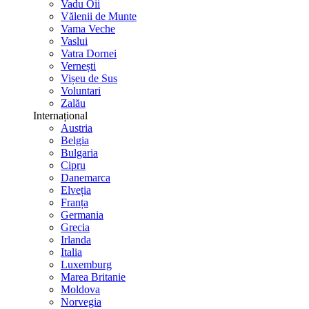
Vadu Oii
Vălenii de Munte
Vama Veche
Vaslui
Vatra Dornei
Vernești
Vișeu de Sus
Voluntari
Zalău
Internațional
Austria
Belgia
Bulgaria
Cipru
Danemarca
Elveția
Franța
Germania
Grecia
Irlanda
Italia
Luxemburg
Marea Britanie
Moldova
Norvegia