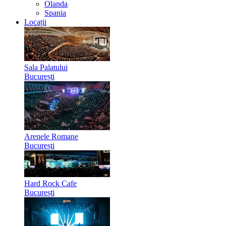
Olanda
Spania
Locații
Sala Palatului
București
Arenele Romane
București
Hard Rock Cafe
București