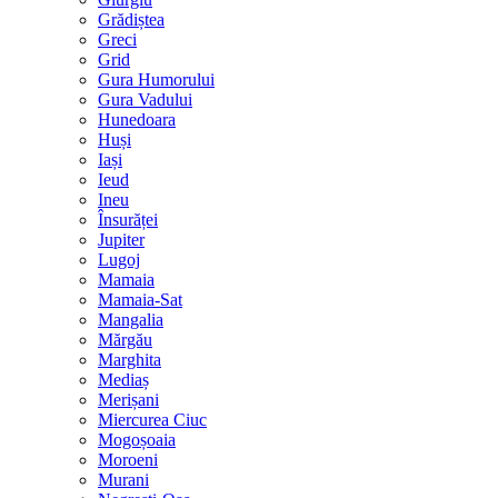
Grădiștea
Greci
Grid
Gura Humorului
Gura Vadului
Hunedoara
Huși
Iași
Ieud
Ineu
Însurăței
Jupiter
Lugoj
Mamaia
Mamaia-Sat
Mangalia
Mărgău
Marghita
Mediaș
Merișani
Miercurea Ciuc
Mogoșoaia
Moroeni
Murani