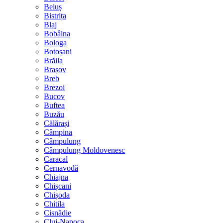
Beiuș
Bistrița
Blaj
Bobâlna
Bologa
Botoșani
Brăila
Brașov
Breb
Brezoi
Bucov
Buftea
Buzău
Călărași
Câmpina
Câmpulung
Câmpulung Moldovenesc
Caracal
Cernavodă
Chiajna
Chișcani
Chișoda
Chitila
Cisnădie
Cluj-Napoca