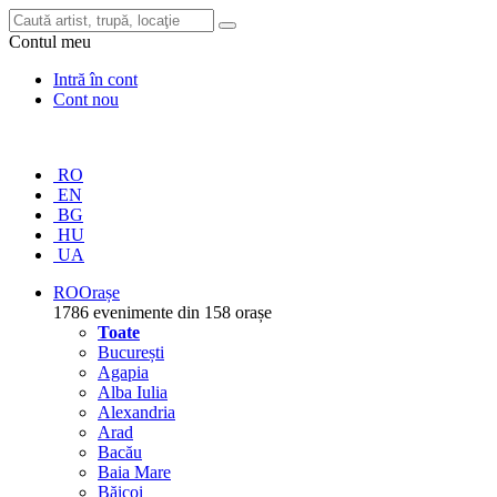
Contul meu
Intră în cont
Cont nou
RO
EN
BG
HU
UA
RO
Orașe
1786 evenimente din 158 orașe
Toate
București
Agapia
Alba Iulia
Alexandria
Arad
Bacău
Baia Mare
Băicoi