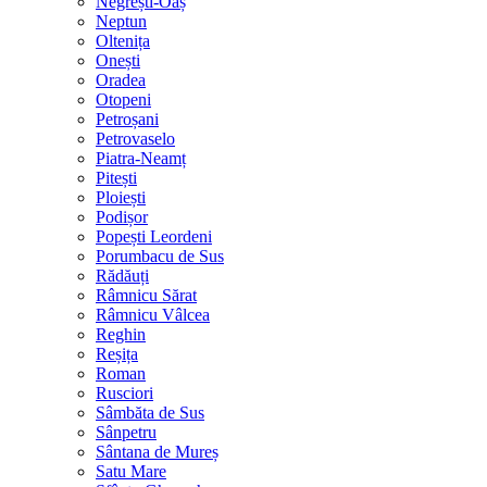
Negrești-Oaș
Neptun
Oltenița
Onești
Oradea
Otopeni
Petroșani
Petrovaselo
Piatra-Neamț
Pitești
Ploiești
Podișor
Popești Leordeni
Porumbacu de Sus
Rădăuți
Râmnicu Sărat
Râmnicu Vâlcea
Reghin
Reșița
Roman
Rusciori
Sâmbăta de Sus
Sânpetru
Sântana de Mureș
Satu Mare