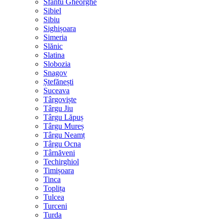
Sfântu Gheorghe
Sibiel
Sibiu
Sighișoara
Simeria
Slănic
Slatina
Slobozia
Snagov
Ștefănești
Suceava
Târgoviște
Târgu Jiu
Târgu Lăpuș
Târgu Mureș
Târgu Neamț
Târgu Ocna
Târnăveni
Techirghiol
Timișoara
Tinca
Toplița
Tulcea
Turceni
Turda