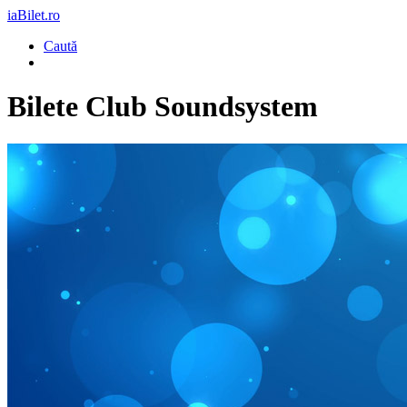
iaBilet.ro
Caută
Bilete
Club Soundsystem