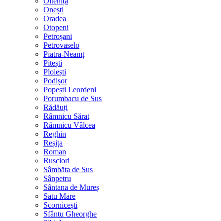
Oltenița
Onești
Oradea
Otopeni
Petroșani
Petrovaselo
Piatra-Neamț
Pitești
Ploiești
Podișor
Popești Leordeni
Porumbacu de Sus
Rădăuți
Râmnicu Sărat
Râmnicu Vâlcea
Reghin
Reșița
Roman
Rusciori
Sâmbăta de Sus
Sânpetru
Sântana de Mureș
Satu Mare
Scornicești
Sfântu Gheorghe