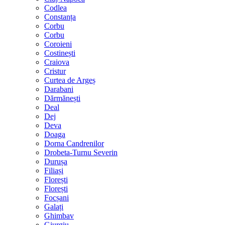
Codlea
Constanța
Corbu
Corbu
Coroieni
Costinești
Craiova
Cristur
Curtea de Argeș
Darabani
Dărmănești
Deal
Dej
Deva
Doaga
Dorna Candrenilor
Drobeta-Turnu Severin
Durușa
Filiași
Florești
Florești
Focșani
Galați
Ghimbav
Giurgiu