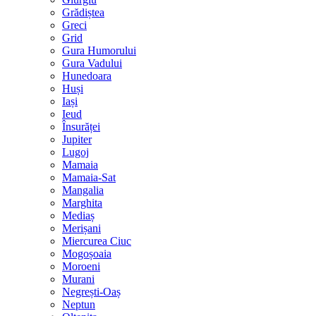
Grădiștea
Greci
Grid
Gura Humorului
Gura Vadului
Hunedoara
Huși
Iași
Ieud
Însurăței
Jupiter
Lugoj
Mamaia
Mamaia-Sat
Mangalia
Marghita
Mediaș
Merișani
Miercurea Ciuc
Mogoșoaia
Moroeni
Murani
Negrești-Oaș
Neptun