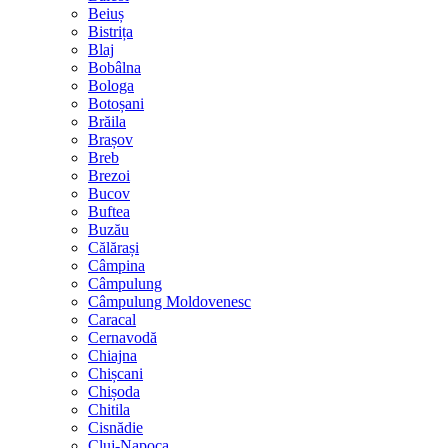
Beiuș
Bistrița
Blaj
Bobâlna
Bologa
Botoșani
Brăila
Brașov
Breb
Brezoi
Bucov
Buftea
Buzău
Călărași
Câmpina
Câmpulung
Câmpulung Moldovenesc
Caracal
Cernavodă
Chiajna
Chișcani
Chișoda
Chitila
Cisnădie
Cluj-Napoca