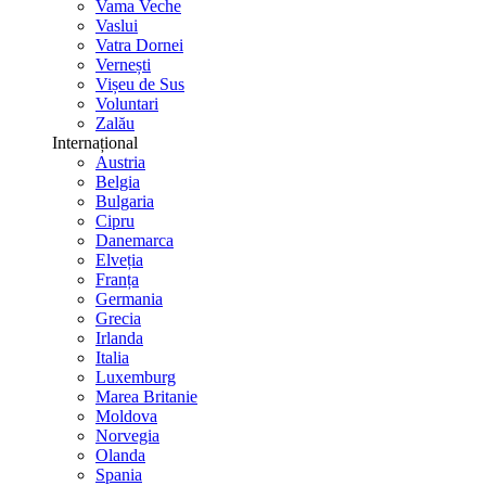
Vama Veche
Vaslui
Vatra Dornei
Vernești
Vișeu de Sus
Voluntari
Zalău
Internațional
Austria
Belgia
Bulgaria
Cipru
Danemarca
Elveția
Franța
Germania
Grecia
Irlanda
Italia
Luxemburg
Marea Britanie
Moldova
Norvegia
Olanda
Spania