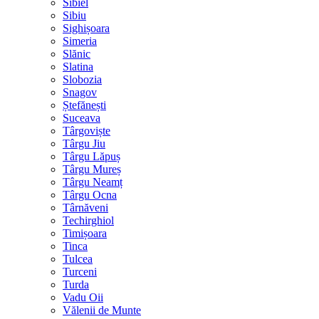
Sibiel
Sibiu
Sighișoara
Simeria
Slănic
Slatina
Slobozia
Snagov
Ștefănești
Suceava
Târgoviște
Târgu Jiu
Târgu Lăpuș
Târgu Mureș
Târgu Neamț
Târgu Ocna
Târnăveni
Techirghiol
Timișoara
Tinca
Tulcea
Turceni
Turda
Vadu Oii
Vălenii de Munte