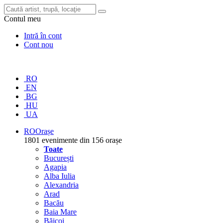
Contul meu
Intră în cont
Cont nou
RO
EN
BG
HU
UA
RO
Orașe
1801 evenimente din 156 orașe
Toate
București
Agapia
Alba Iulia
Alexandria
Arad
Bacău
Baia Mare
Băicoi