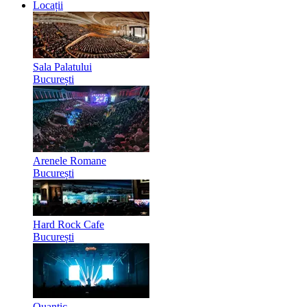
Locații
Sala Palatului
București
Arenele Romane
București
Hard Rock Cafe
București
Quantic