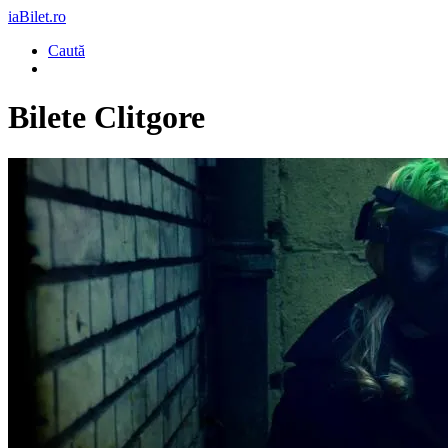
iaBilet.ro
Caută
Bilete
Clitgore