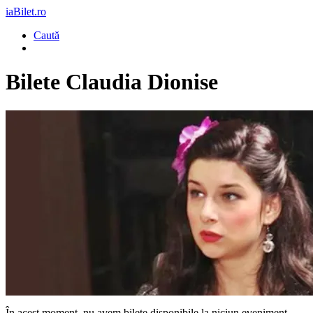
iaBilet.ro
Caută
Bilete
Claudia Dionise
În acest moment, nu avem bilete disponibile la niciun eveniment