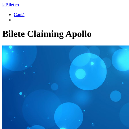
iaBilet.ro
Caută
Bilete
Claiming Apollo