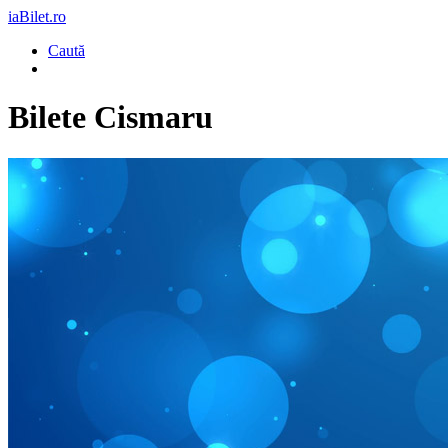
iaBilet.ro
Caută
Bilete
Cismaru