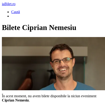
iaBilet.ro
Caută
Bilete
Ciprian Nemesiu
În acest moment, nu avem bilete disponibile la niciun eveniment
Ciprian Nemesiu
.