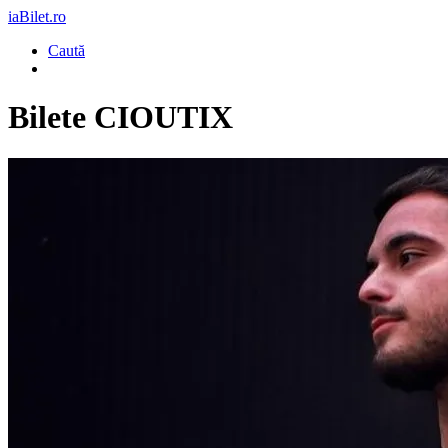
iaBilet.ro
Caută
Bilete
CIOUTIX