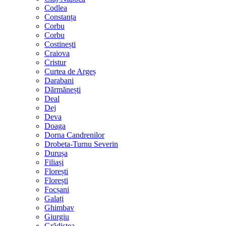
Codlea
Constanța
Corbu
Corbu
Costinești
Craiova
Cristur
Curtea de Argeș
Darabani
Dărmănești
Deal
Dej
Deva
Doaga
Dorna Candrenilor
Drobeta-Turnu Severin
Durușa
Filiași
Florești
Florești
Focșani
Galați
Ghimbav
Giurgiu
Grădiștea