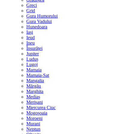
Greci
Grid
Gura Humorului
Gura Vadului
Hunedoara
Iași
Ieud
Ineu
Însurăței
Jupiter
Luduș
Lugoj
Mamaia
Mamaia-Sat
Mangalia
Mărgău
Marghita
Mediaș
Merișani
Miercurea Ciuc
Mogoșoaia
Moroeni
Murani
Neptun