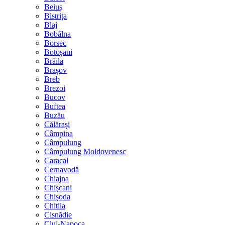
Beiuș
Bistrița
Blaj
Bobâlna
Borsec
Botoșani
Brăila
Brașov
Breb
Brezoi
Bucov
Buftea
Buzău
Călărași
Câmpina
Câmpulung
Câmpulung Moldovenesc
Caracal
Cernavodă
Chiajna
Chișcani
Chișoda
Chitila
Cisnădie
Cluj-Napoca