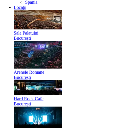
Spania
Locații
Sala Palatului
București
Arenele Romane
București
Hard Rock Cafe
București