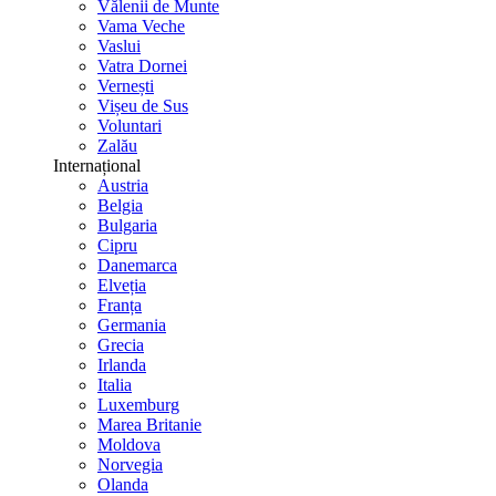
Vălenii de Munte
Vama Veche
Vaslui
Vatra Dornei
Vernești
Vișeu de Sus
Voluntari
Zalău
Internațional
Austria
Belgia
Bulgaria
Cipru
Danemarca
Elveția
Franța
Germania
Grecia
Irlanda
Italia
Luxemburg
Marea Britanie
Moldova
Norvegia
Olanda