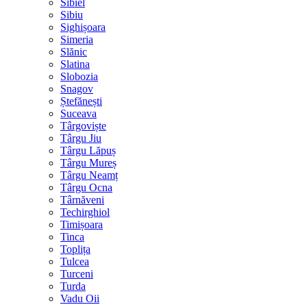
Sibiel
Sibiu
Sighișoara
Simeria
Slănic
Slatina
Slobozia
Snagov
Ștefănești
Suceava
Târgoviște
Târgu Jiu
Târgu Lăpuș
Târgu Mureș
Târgu Neamț
Târgu Ocna
Târnăveni
Techirghiol
Timișoara
Tinca
Toplița
Tulcea
Turceni
Turda
Vadu Oii