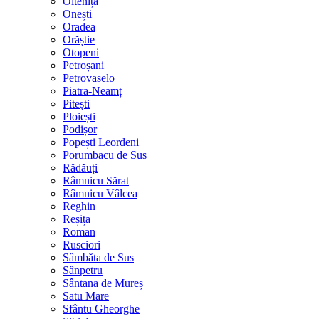
Oltenița
Onești
Oradea
Orăștie
Otopeni
Petroșani
Petrovaselo
Piatra-Neamț
Pitești
Ploiești
Podișor
Popești Leordeni
Porumbacu de Sus
Rădăuți
Râmnicu Sărat
Râmnicu Vâlcea
Reghin
Reșița
Roman
Rusciori
Sâmbăta de Sus
Sânpetru
Sântana de Mureș
Satu Mare
Sfântu Gheorghe