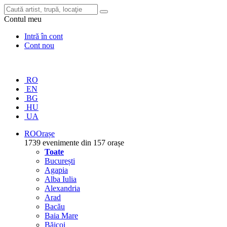
Contul meu
Intră în cont
Cont nou
RO
EN
BG
HU
UA
RO
Orașe
1739 evenimente din 157 orașe
Toate
București
Agapia
Alba Iulia
Alexandria
Arad
Bacău
Baia Mare
Băicoi