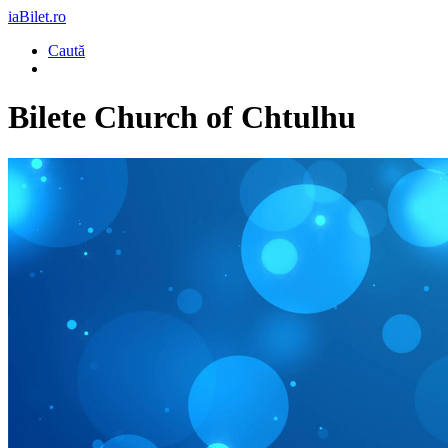
iaBilet.ro
Caută
Bilete
Church of Chtulhu