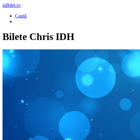
iaBilet.ro
Caută
Bilete
Chris IDH