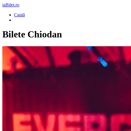
iaBilet.ro
Caută
Bilete
Chiodan