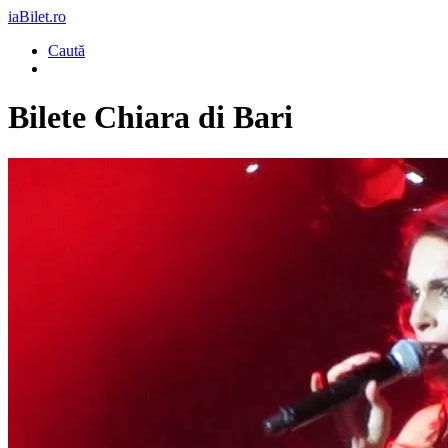
iaBilet.ro
Caută
Bilete
Chiara di Bari