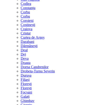
Codlea
Constanța
Corbu
Corbu
Coroieni
Costinești
Craiova
Cristur
Curtea de Argeș
Darabani
Dărmănești
Deal
Dej
Deva
Doaga
Dorna Candrenilor
Drobeta-Turnu Severin
Durușa
Filiași
Florești
Florești
Focșani
Galați
Ghimbav
Giurgiu