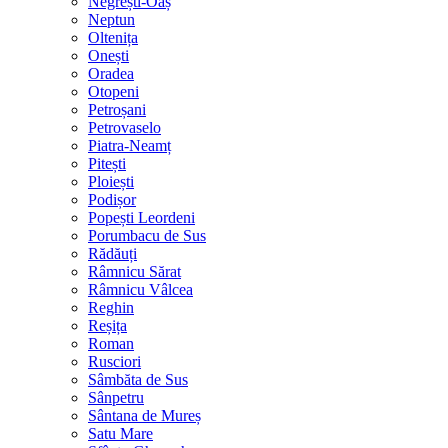
Negrești-Oaș
Neptun
Oltenița
Onești
Oradea
Otopeni
Petroșani
Petrovaselo
Piatra-Neamț
Pitești
Ploiești
Podișor
Popești Leordeni
Porumbacu de Sus
Rădăuți
Râmnicu Sărat
Râmnicu Vâlcea
Reghin
Reșița
Roman
Rusciori
Sâmbăta de Sus
Sânpetru
Sântana de Mureș
Satu Mare