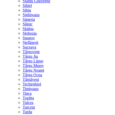
Sfântu Gheorghe
Sibiel
Sibiu
Sighișoara
Simeria
Slănic
Slatina
Slobozia
Snagov
Ștefănești
Suceava
Târgoviște
Târgu Jiu
Târgu Lăpuș
Târgu Mureș
Târgu Neamț
Târgu Ocna
Târnăveni
Techirghiol
Timișoara
Tinca
Toplița
Tulcea
Turceni
Turda