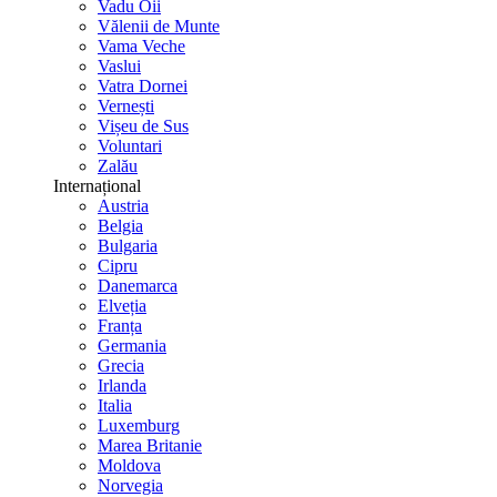
Vadu Oii
Vălenii de Munte
Vama Veche
Vaslui
Vatra Dornei
Vernești
Vișeu de Sus
Voluntari
Zalău
Internațional
Austria
Belgia
Bulgaria
Cipru
Danemarca
Elveția
Franța
Germania
Grecia
Irlanda
Italia
Luxemburg
Marea Britanie
Moldova
Norvegia