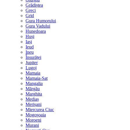
Grădiștea
Greci
Grid
Gura Humorului
Gura Vadului
Hunedoara
Huși
Iași
Ieud
Ineu
Însurăței
Jupiter
Lugoj
Mamaia
Mamaia-Sat
Mangalia
Mărgău
Marghita
Mediaș
Merișani
Miercurea Ciuc
Mogoșoaia
Moroeni
Murani