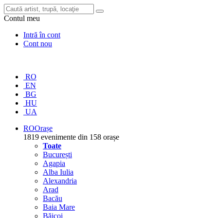
Contul meu
Intră în cont
Cont nou
RO
EN
BG
HU
UA
RO
Orașe
1819 evenimente din 158 orașe
Toate
București
Agapia
Alba Iulia
Alexandria
Arad
Bacău
Baia Mare
Băicoi