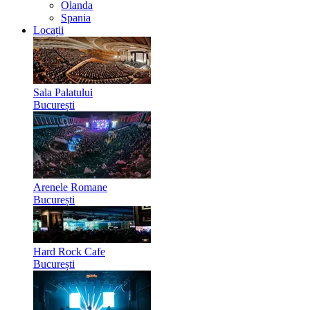
Olanda
Spania
Locații
Sala Palatului
București
Arenele Romane
București
Hard Rock Cafe
București