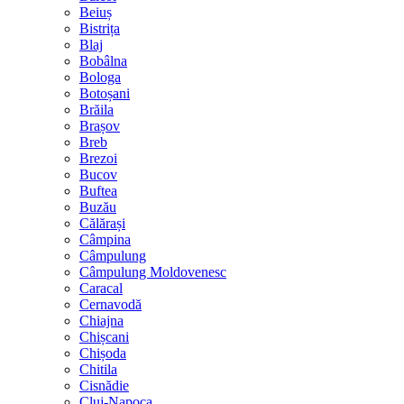
Beiuș
Bistrița
Blaj
Bobâlna
Bologa
Botoșani
Brăila
Brașov
Breb
Brezoi
Bucov
Buftea
Buzău
Călărași
Câmpina
Câmpulung
Câmpulung Moldovenesc
Caracal
Cernavodă
Chiajna
Chișcani
Chișoda
Chitila
Cisnădie
Cluj-Napoca