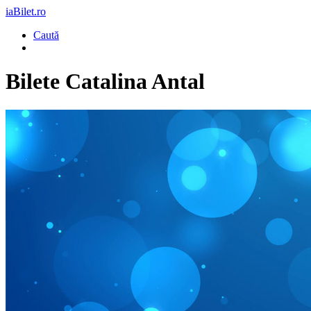
iaBilet.ro
Caută
Bilete
Catalina Antal