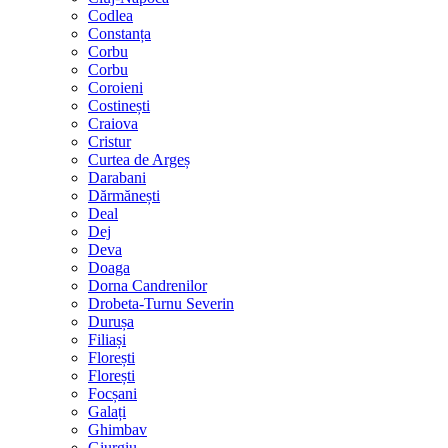
Codlea
Constanța
Corbu
Corbu
Coroieni
Costinești
Craiova
Cristur
Curtea de Argeș
Darabani
Dărmănești
Deal
Dej
Deva
Doaga
Dorna Candrenilor
Drobeta-Turnu Severin
Durușa
Filiași
Florești
Florești
Focșani
Galați
Ghimbav
Giurgiu