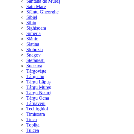
Sântana de Mureș
Satu Mare
Sfântu Gheorghe
Sibiel
Sibiu
Sighișoara
Simeria
Slănic
Slatina
Slobozia
Snagov
Ștefănești
Suceava
Târgoviște
Târgu Jiu
Târgu Lăpuș
Târgu Mureș
Târgu Neamț
Târgu Ocna
Târnăveni
Techirghiol
Timișoara
Tinca
Toplița
Tulcea