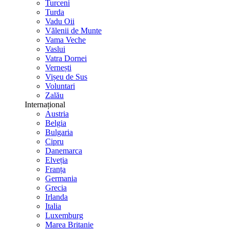
Turceni
Turda
Vadu Oii
Vălenii de Munte
Vama Veche
Vaslui
Vatra Dornei
Vernești
Vișeu de Sus
Voluntari
Zalău
Internațional
Austria
Belgia
Bulgaria
Cipru
Danemarca
Elveția
Franța
Germania
Grecia
Irlanda
Italia
Luxemburg
Marea Britanie