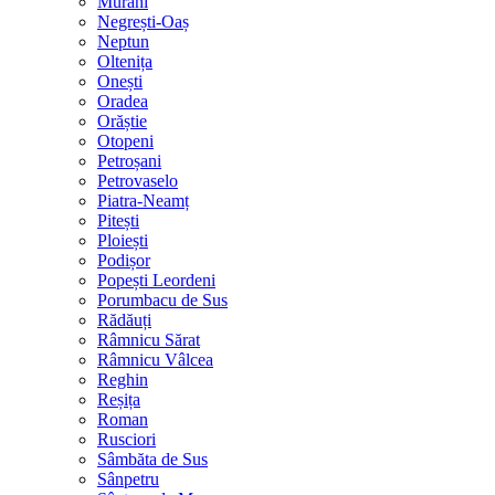
Murani
Negrești-Oaș
Neptun
Oltenița
Onești
Oradea
Orăștie
Otopeni
Petroșani
Petrovaselo
Piatra-Neamț
Pitești
Ploiești
Podișor
Popești Leordeni
Porumbacu de Sus
Rădăuți
Râmnicu Sărat
Râmnicu Vâlcea
Reghin
Reșița
Roman
Rusciori
Sâmbăta de Sus
Sânpetru