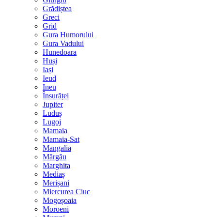
Grădiștea
Greci
Grid
Gura Humorului
Gura Vadului
Hunedoara
Huși
Iași
Ieud
Ineu
Însurăței
Jupiter
Luduș
Lugoj
Mamaia
Mamaia-Sat
Mangalia
Mărgău
Marghita
Mediaș
Merișani
Miercurea Ciuc
Mogoșoaia
Moroeni