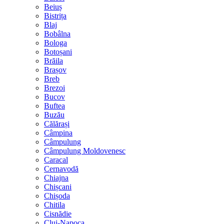
Beiuș
Bistrița
Blaj
Bobâlna
Bologa
Botoșani
Brăila
Brașov
Breb
Brezoi
Bucov
Buftea
Buzău
Călărași
Câmpina
Câmpulung
Câmpulung Moldovenesc
Caracal
Cernavodă
Chiajna
Chișcani
Chișoda
Chitila
Cisnădie
Cluj-Napoca