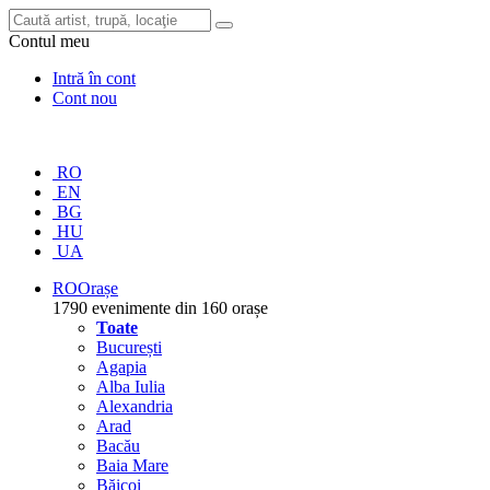
Contul meu
Intră în cont
Cont nou
RO
EN
BG
HU
UA
RO
Orașe
1790 evenimente din 160 orașe
Toate
București
Agapia
Alba Iulia
Alexandria
Arad
Bacău
Baia Mare
Băicoi