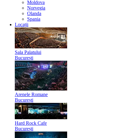
Moldova
Norvegia
Olanda
Spania
Locații
Sala Palatului
București
Arenele Romane
București
Hard Rock Cafe
București