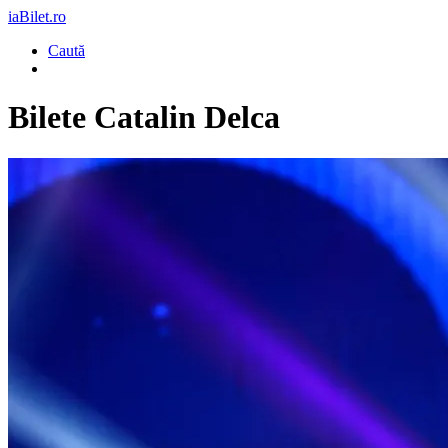
iaBilet.ro
Caută
Bilete
Catalin Delca