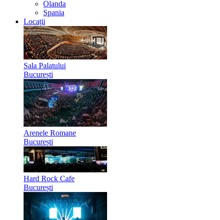
Olanda
Spania
Locații
Sala Palatului
București
Arenele Romane
București
Hard Rock Cafe
București