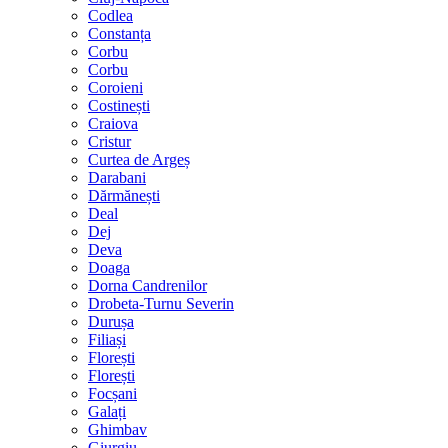
Codlea
Constanța
Corbu
Corbu
Coroieni
Costinești
Craiova
Cristur
Curtea de Argeș
Darabani
Dărmănești
Deal
Dej
Deva
Doaga
Dorna Candrenilor
Drobeta-Turnu Severin
Durușa
Filiași
Florești
Florești
Focșani
Galați
Ghimbav
Giurgiu