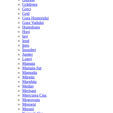
Grădiștea
Greci
Grid
Gura Humorului
Gura Vadului
Hunedoara
Huși
Iași
Ieud
Ineu
Însurăței
Jupiter
Lugoj
Mamaia
Mamaia-Sat
Mangalia
Mărgău
Marghita
Mediaș
Merișani
Miercurea Ciuc
Mogoșoaia
Moroeni
Murani