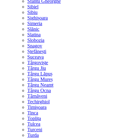
Sfântu Gheorghe
Sibiel
Sibiu
Sighișoara
Simeria
Slănic
Slatina
Slobozia
Snagov
Ștefănești
Suceava
Târgoviște
Târgu Jiu
Târgu Lăpuș
Târgu Mureș
Târgu Neamț
Târgu Ocna
Târnăveni
Techirghiol
Timișoara
Tinca
Toplița
Tulcea
Turceni
Turda