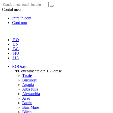
Contul meu
Intră în cont
Cont nou
RO
EN
BG
HU
UA
RO
Orașe
1786 evenimente din 158 orașe
Toate
București
Agapia
Alba Iulia
Alexandria
Arad
Bacău
Baia Mare
Băicoi