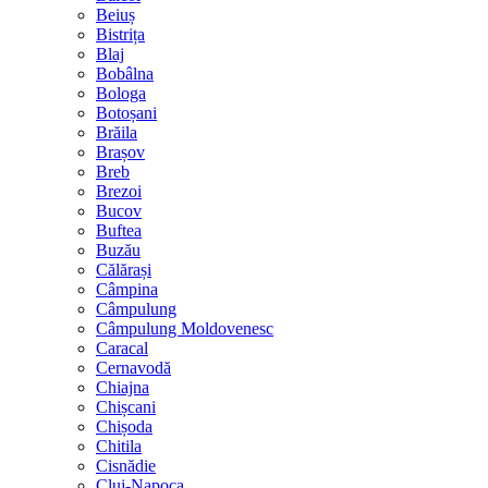
Beiuș
Bistrița
Blaj
Bobâlna
Bologa
Botoșani
Brăila
Brașov
Breb
Brezoi
Bucov
Buftea
Buzău
Călărași
Câmpina
Câmpulung
Câmpulung Moldovenesc
Caracal
Cernavodă
Chiajna
Chișcani
Chișoda
Chitila
Cisnădie
Cluj-Napoca