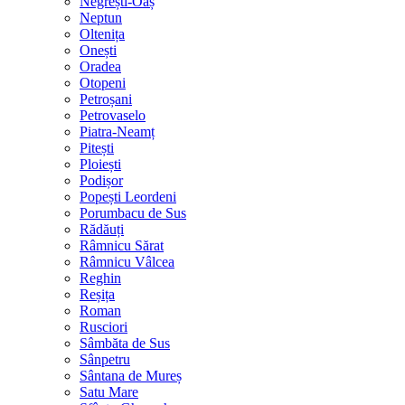
Negrești-Oaș
Neptun
Oltenița
Onești
Oradea
Otopeni
Petroșani
Petrovaselo
Piatra-Neamț
Pitești
Ploiești
Podișor
Popești Leordeni
Porumbacu de Sus
Rădăuți
Râmnicu Sărat
Râmnicu Vâlcea
Reghin
Reșița
Roman
Rusciori
Sâmbăta de Sus
Sânpetru
Sântana de Mureș
Satu Mare