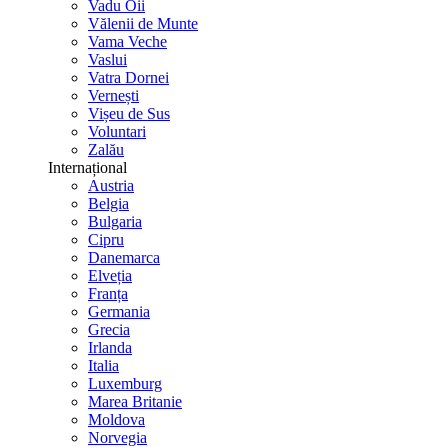
Vadu Oii
Vălenii de Munte
Vama Veche
Vaslui
Vatra Dornei
Vernești
Vișeu de Sus
Voluntari
Zalău
Internațional
Austria
Belgia
Bulgaria
Cipru
Danemarca
Elveția
Franța
Germania
Grecia
Irlanda
Italia
Luxemburg
Marea Britanie
Moldova
Norvegia