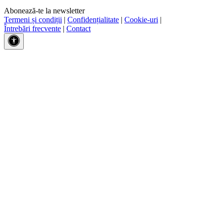
Abonează-te la newsletter
Termeni și condiții
|
Confidențialitate
|
Cookie-uri
|
Întrebări frecvente
|
Contact