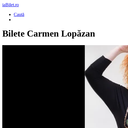
iaBilet.ro
Caută
Bilete
Carmen Lopăzan