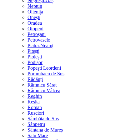
Negrești-Oaș
Neptun
Oltenița
Onești
Oradea
Otopeni
Petroșani
Petrovaselo
Piatra-Neamț
Pitești
Ploiești
Podișor
Popești Leordeni
Porumbacu de Sus
Rădăuți
Râmnicu Sărat
Râmnicu Vâlcea
Reghin
Reșița
Roman
Rusciori
Sâmbăta de Sus
Sânpetru
Sântana de Mureș
Satu Mare