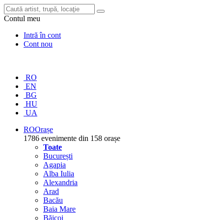
Contul meu
Intră în cont
Cont nou
RO
EN
BG
HU
UA
RO
Orașe
1786 evenimente din 158 orașe
Toate
București
Agapia
Alba Iulia
Alexandria
Arad
Bacău
Baia Mare
Băicoi