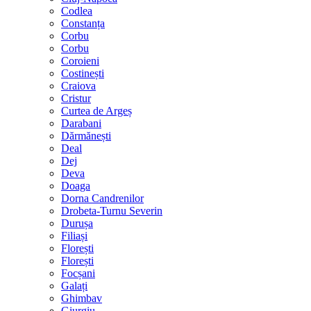
Codlea
Constanța
Corbu
Corbu
Coroieni
Costinești
Craiova
Cristur
Curtea de Argeș
Darabani
Dărmănești
Deal
Dej
Deva
Doaga
Dorna Candrenilor
Drobeta-Turnu Severin
Durușa
Filiași
Florești
Florești
Focșani
Galați
Ghimbav
Giurgiu