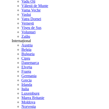
Vadu Oii
Vălenii de Munte
Vama Veche
Vaslui
Vatra Dornei
Vernești
Vișeu de Sus
Voluntari
Zalău
Internațional
Austria
Belgia
Bulgaria
Cipru
Danemarca
Elveția
Franța
Germania
Grecia
Irlanda
Italia
Luxemburg
Marea Britanie
Moldova
Norvegia