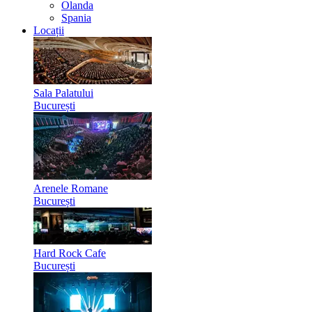
Olanda
Spania
Locații
Sala Palatului
București
Arenele Romane
București
Hard Rock Cafe
București