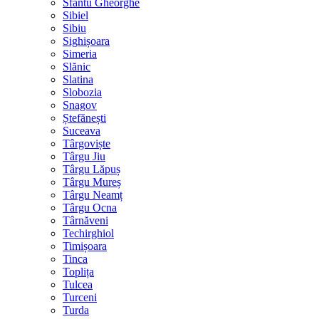
Sfântu Gheorghe
Sibiel
Sibiu
Sighișoara
Simeria
Slănic
Slatina
Slobozia
Snagov
Ștefănești
Suceava
Târgoviște
Târgu Jiu
Târgu Lăpuș
Târgu Mureș
Târgu Neamț
Târgu Ocna
Târnăveni
Techirghiol
Timișoara
Tinca
Toplița
Tulcea
Turceni
Turda