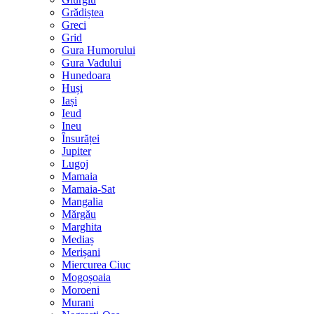
Grădiștea
Greci
Grid
Gura Humorului
Gura Vadului
Hunedoara
Huși
Iași
Ieud
Ineu
Însurăței
Jupiter
Lugoj
Mamaia
Mamaia-Sat
Mangalia
Mărgău
Marghita
Mediaș
Merișani
Miercurea Ciuc
Mogoșoaia
Moroeni
Murani