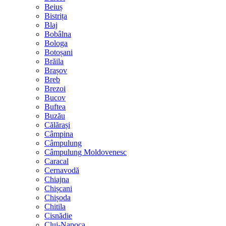
Beiuș
Bistrița
Blaj
Bobâlna
Bologa
Botoșani
Brăila
Brașov
Breb
Brezoi
Bucov
Buftea
Buzău
Călărași
Câmpina
Câmpulung
Câmpulung Moldovenesc
Caracal
Cernavodă
Chiajna
Chișcani
Chișoda
Chitila
Cisnădie
Cluj-Napoca