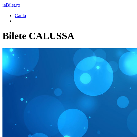
iaBilet.ro
Caută
Bilete
CALUSSA