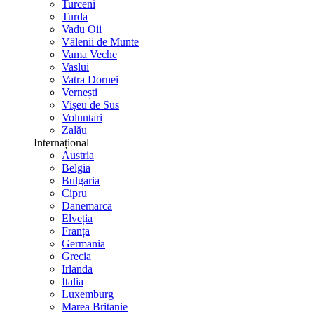
Turceni
Turda
Vadu Oii
Vălenii de Munte
Vama Veche
Vaslui
Vatra Dornei
Vernești
Vișeu de Sus
Voluntari
Zalău
Internațional
Austria
Belgia
Bulgaria
Cipru
Danemarca
Elveția
Franța
Germania
Grecia
Irlanda
Italia
Luxemburg
Marea Britanie