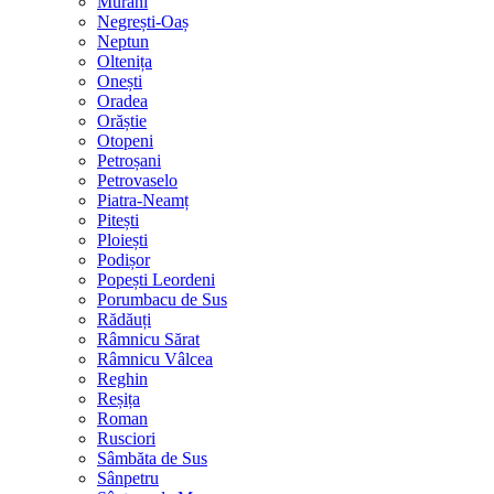
Murani
Negrești-Oaș
Neptun
Oltenița
Onești
Oradea
Orăștie
Otopeni
Petroșani
Petrovaselo
Piatra-Neamț
Pitești
Ploiești
Podișor
Popești Leordeni
Porumbacu de Sus
Rădăuți
Râmnicu Sărat
Râmnicu Vâlcea
Reghin
Reșița
Roman
Rusciori
Sâmbăta de Sus
Sânpetru