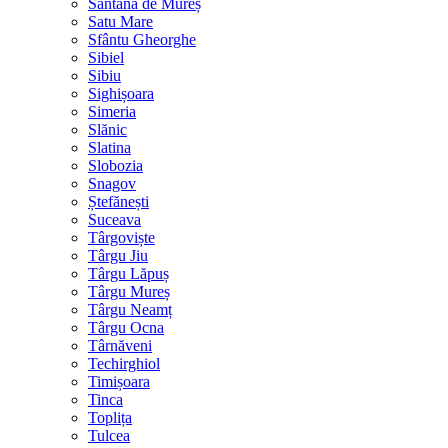
Sântana de Mureș
Satu Mare
Sfântu Gheorghe
Sibiel
Sibiu
Sighișoara
Simeria
Slănic
Slatina
Slobozia
Snagov
Ștefănești
Suceava
Târgoviște
Târgu Jiu
Târgu Lăpuș
Târgu Mureș
Târgu Neamț
Târgu Ocna
Târnăveni
Techirghiol
Timișoara
Tinca
Toplița
Tulcea