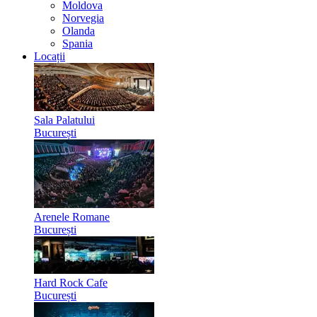
Moldova
Norvegia
Olanda
Spania
Locații
Sala Palatului
București
Arenele Romane
București
Hard Rock Cafe
București