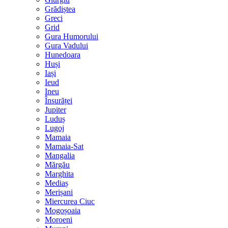
Grădiștea
Greci
Grid
Gura Humorului
Gura Vadului
Hunedoara
Huși
Iași
Ieud
Ineu
Însurăței
Jupiter
Luduș
Lugoj
Mamaia
Mamaia-Sat
Mangalia
Mărgău
Marghita
Mediaș
Merișani
Miercurea Ciuc
Mogoșoaia
Moroeni