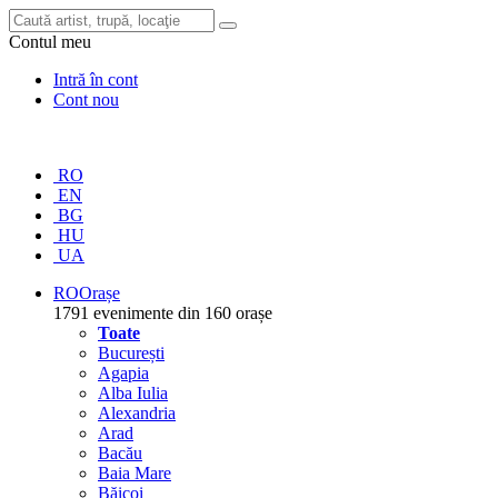
Contul meu
Intră în cont
Cont nou
RO
EN
BG
HU
UA
RO
Orașe
1791 evenimente din 160 orașe
Toate
București
Agapia
Alba Iulia
Alexandria
Arad
Bacău
Baia Mare
Băicoi