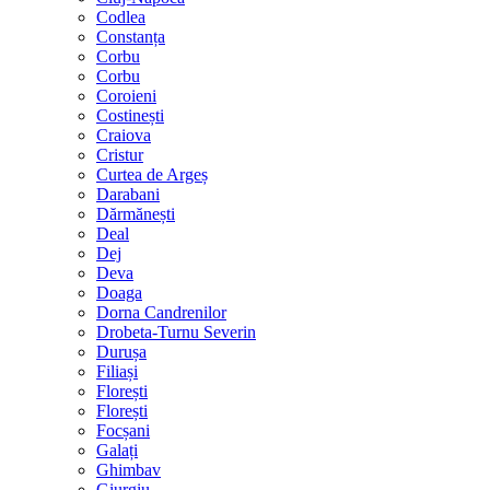
Codlea
Constanța
Corbu
Corbu
Coroieni
Costinești
Craiova
Cristur
Curtea de Argeș
Darabani
Dărmănești
Deal
Dej
Deva
Doaga
Dorna Candrenilor
Drobeta-Turnu Severin
Durușa
Filiași
Florești
Florești
Focșani
Galați
Ghimbav
Giurgiu