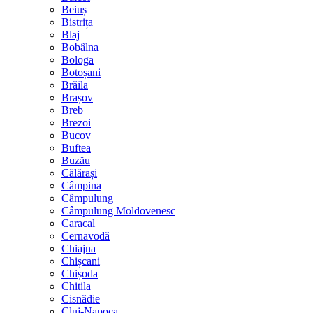
Beiuș
Bistrița
Blaj
Bobâlna
Bologa
Botoșani
Brăila
Brașov
Breb
Brezoi
Bucov
Buftea
Buzău
Călărași
Câmpina
Câmpulung
Câmpulung Moldovenesc
Caracal
Cernavodă
Chiajna
Chișcani
Chișoda
Chitila
Cisnădie
Cluj-Napoca