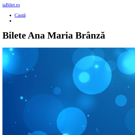
iaBilet.ro
Caută
Bilete
Ana Maria Brânză