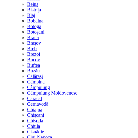
Beiuș
Bistrița
Blaj
Bobâlna
Bologa
Botoșani
Brăila
Brașov
Breb
Brezoi
Bucov
Buftea
Buzău
Călărași
Câmpina
Câmpulung
Câmpulung Moldovenesc
Caracal
Cernavodă
Chiajna
Chișcani
Chișoda
Chitila
Cisnădie
Cluj-Napoca