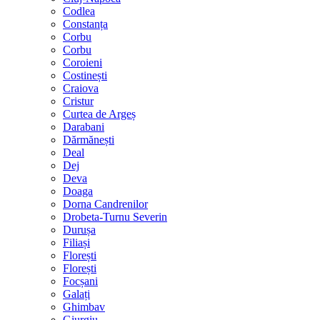
Codlea
Constanța
Corbu
Corbu
Coroieni
Costinești
Craiova
Cristur
Curtea de Argeș
Darabani
Dărmănești
Deal
Dej
Deva
Doaga
Dorna Candrenilor
Drobeta-Turnu Severin
Durușa
Filiași
Florești
Florești
Focșani
Galați
Ghimbav
Giurgiu