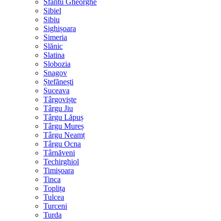
Sfântu Gheorghe
Sibiel
Sibiu
Sighișoara
Simeria
Slănic
Slatina
Slobozia
Snagov
Ștefănești
Suceava
Târgoviște
Târgu Jiu
Târgu Lăpuș
Târgu Mureș
Târgu Neamț
Târgu Ocna
Târnăveni
Techirghiol
Timișoara
Tinca
Toplița
Tulcea
Turceni
Turda