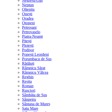
Negrești-Oaș
Neptun
Oltenița
Onești
Oradea
Otopeni
Petroșani
Petrovaselo
Piatra-Neamț
Pitești
Ploiești
Podișor
Popești Leordeni
Porumbacu de Sus
Rădăuți
Râmnicu Sărat
Râmnicu Vâlcea
Reghin
Reșița
Roman
Rusciori
Sâmbăta de Sus
Sânpetru
Sântana de Mureș
Satu Mare