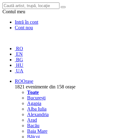
Contul meu
Intră în cont
Cont nou
RO
EN
BG
HU
UA
RO
Orașe
1821 evenimente din 158 orașe
Toate
București
Agapia
Alba Iulia
Alexandria
Arad
Bacău
Baia Mare
Băicoi