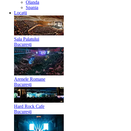
Olanda
Spania
Locații
Sala Palatului
București
Arenele Romane
București
Hard Rock Cafe
București