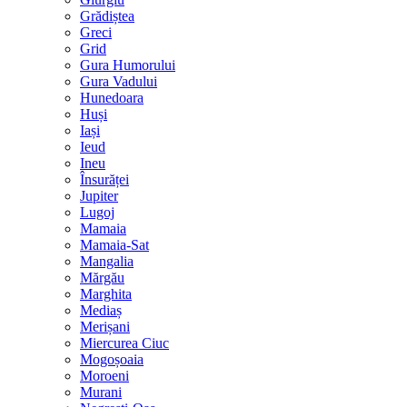
Grădiștea
Greci
Grid
Gura Humorului
Gura Vadului
Hunedoara
Huși
Iași
Ieud
Ineu
Însurăței
Jupiter
Lugoj
Mamaia
Mamaia-Sat
Mangalia
Mărgău
Marghita
Mediaș
Merișani
Miercurea Ciuc
Mogoșoaia
Moroeni
Murani