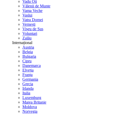
Vadu Oii
Vălenii de Munte
Vama Veche
Vaslui
Vatra Dornei
Vernești
Vișeu de Sus
Voluntari
Zalău
Internațional
Austria
Belgia
Bulgaria
Cipru
Danemarca
Elveția
Franța
Germania
Grecia
Irlanda
Italia
Luxemburg
Marea Britanie
Moldova
Norvegia