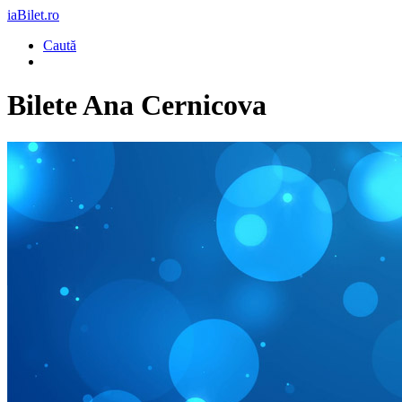
iaBilet.ro
Caută
Bilete
Ana Cernicova