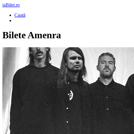
iaBilet.ro
Caută
Bilete
Amenra