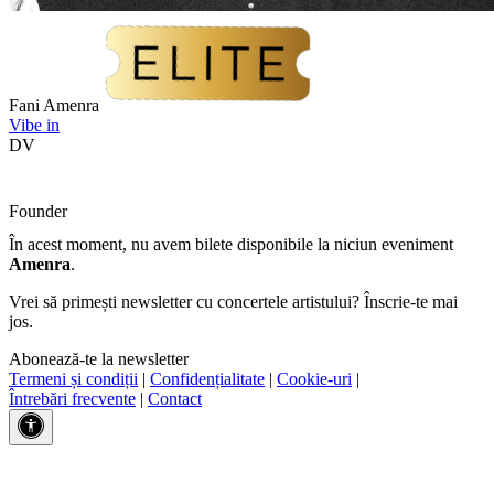
Fani Amenra
Vibe in
DV
Founder
În acest moment, nu avem bilete disponibile la niciun eveniment
Amenra
.
Vrei să primești newsletter cu concertele artistului? Înscrie-te mai
jos.
Abonează-te la newsletter
Termeni și condiții
|
Confidențialitate
|
Cookie-uri
|
Întrebări frecvente
|
Contact