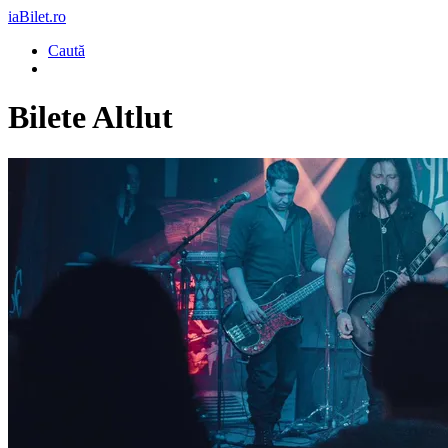
iaBilet.ro
Caută
Bilete
Altlut