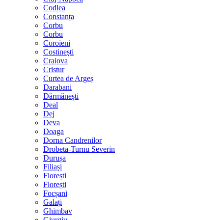
Codlea
Constanța
Corbu
Corbu
Coroieni
Costinești
Craiova
Cristur
Curtea de Argeș
Darabani
Dărmănești
Deal
Dej
Deva
Doaga
Dorna Candrenilor
Drobeta-Turnu Severin
Durușa
Filiași
Florești
Florești
Focșani
Galați
Ghimbav
Giurgiu