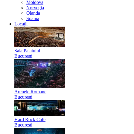
Moldova
Norvegia
Olanda
Spania
Locații
Sala Palatului
București
Arenele Romane
București
Hard Rock Cafe
București