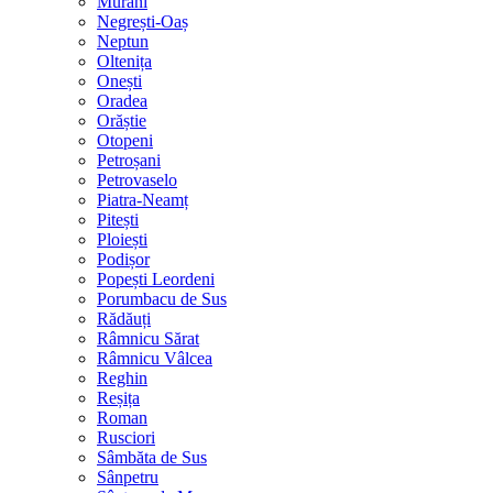
Murani
Negrești-Oaș
Neptun
Oltenița
Onești
Oradea
Orăștie
Otopeni
Petroșani
Petrovaselo
Piatra-Neamț
Pitești
Ploiești
Podișor
Popești Leordeni
Porumbacu de Sus
Rădăuți
Râmnicu Sărat
Râmnicu Vâlcea
Reghin
Reșița
Roman
Rusciori
Sâmbăta de Sus
Sânpetru