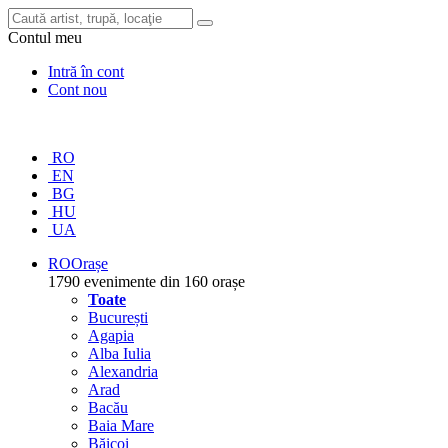
Contul meu
Intră în cont
Cont nou
RO
EN
BG
HU
UA
RO
Orașe
1790 evenimente din 160 orașe
Toate
București
Agapia
Alba Iulia
Alexandria
Arad
Bacău
Baia Mare
Băicoi