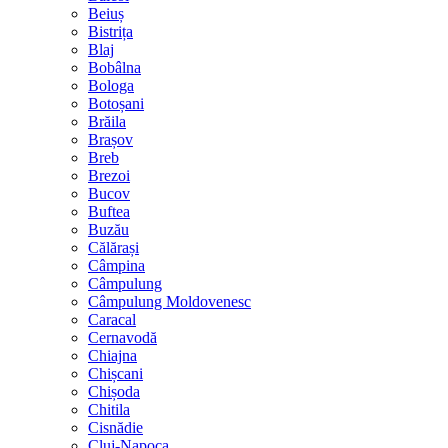
Beiuș
Bistrița
Blaj
Bobâlna
Bologa
Botoșani
Brăila
Brașov
Breb
Brezoi
Bucov
Buftea
Buzău
Călărași
Câmpina
Câmpulung
Câmpulung Moldovenesc
Caracal
Cernavodă
Chiajna
Chișcani
Chișoda
Chitila
Cisnădie
Cluj-Napoca