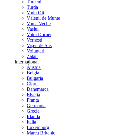
Turceni
Turda
Vadu Oii
Vălenii de Munte
Vama Veche
Vaslui
Vatra Dornei
Vernești
Vișeu de Sus
Voluntari
Zalău
Internațional
Austria
Belgia
Bulgaria
Cipru
Danemarca
Elveția
Franța
Germania
Grecia
Irlanda
Italia
Luxemburg
Marea Britanie