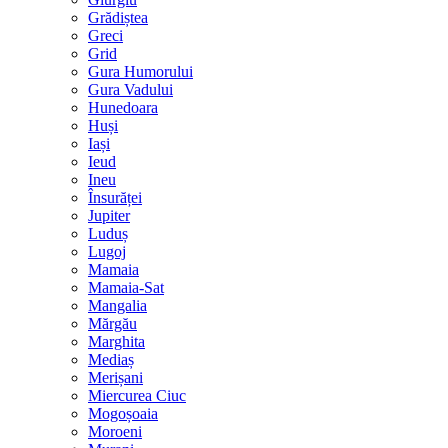
Grădiștea
Greci
Grid
Gura Humorului
Gura Vadului
Hunedoara
Huși
Iași
Ieud
Ineu
Însurăței
Jupiter
Luduș
Lugoj
Mamaia
Mamaia-Sat
Mangalia
Mărgău
Marghita
Mediaș
Merișani
Miercurea Ciuc
Mogoșoaia
Moroeni