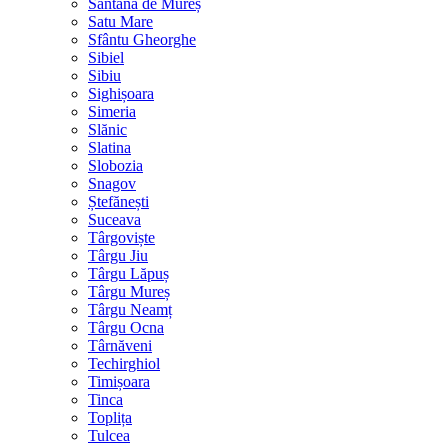
Sântana de Mureș
Satu Mare
Sfântu Gheorghe
Sibiel
Sibiu
Sighișoara
Simeria
Slănic
Slatina
Slobozia
Snagov
Ștefănești
Suceava
Târgoviște
Târgu Jiu
Târgu Lăpuș
Târgu Mureș
Târgu Neamț
Târgu Ocna
Târnăveni
Techirghiol
Timișoara
Tinca
Toplița
Tulcea