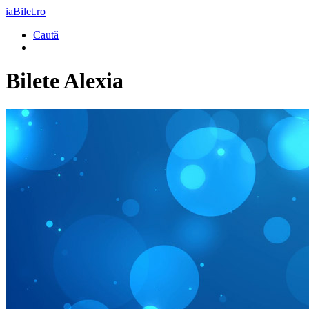
iaBilet.ro
Caută
Bilete
Alexia