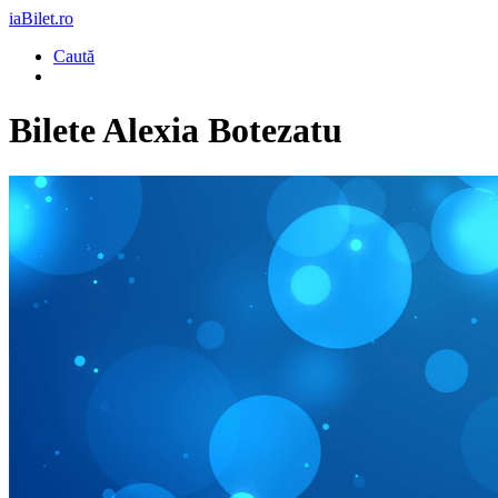
iaBilet.ro
Caută
Bilete
Alexia Botezatu