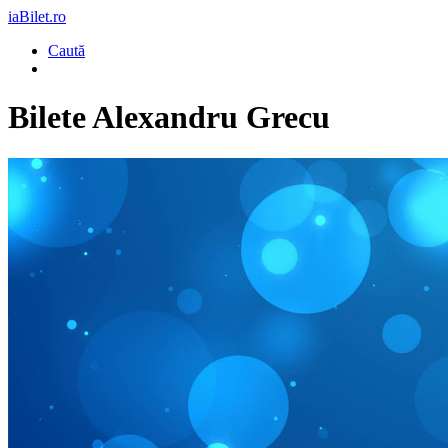
iaBilet.ro
Caută
Bilete
Alexandru Grecu