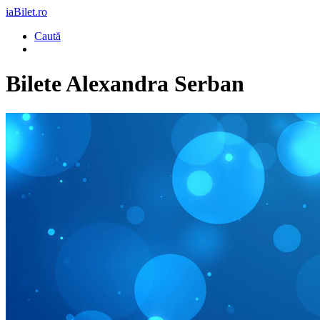
iaBilet.ro
Caută
Bilete
Alexandra Serban