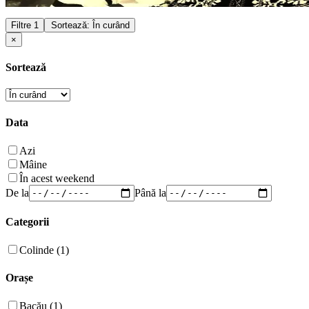
Filtre
1
Sortează: În curând
×
Sortează
Data
Azi
Mâine
În acest weekend
De la
Până la
Categorii
Colinde (1)
Orașe
Bacău (1)