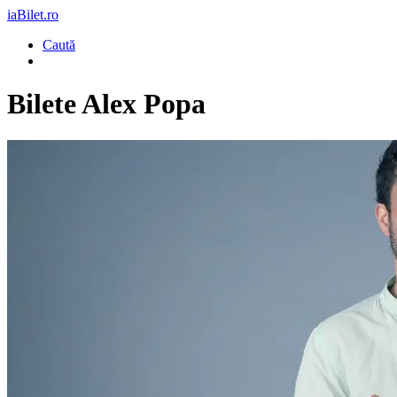
iaBilet.ro
Caută
Bilete
Alex Popa