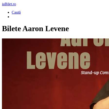
iaBilet.ro
Caută
Bilete
Aaron Levene