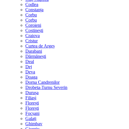
Codlea
Constanța
Corbu
Corbu
Coroieni
Costinești
Craiova
Cristur
Curtea de Argeș
Darabani
Dărmănești
Deal
Dej
Deva
Doaga
Dorna Candrenilor
Drobeta-Turnu Severin
Durușa
Filiași
Florești
Florești
Focșani
Galați
Ghimbav
Giurgiu