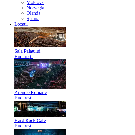
Moldova
Norvegia
Olanda
Spania
Locații
Sala Palatului
București
Arenele Romane
București
Hard Rock Cafe
București