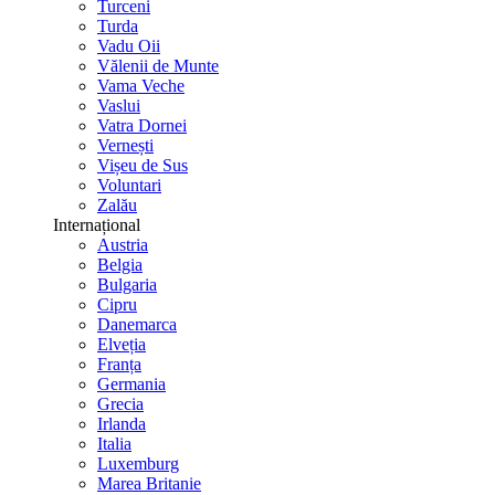
Turceni
Turda
Vadu Oii
Vălenii de Munte
Vama Veche
Vaslui
Vatra Dornei
Vernești
Vișeu de Sus
Voluntari
Zalău
Internațional
Austria
Belgia
Bulgaria
Cipru
Danemarca
Elveția
Franța
Germania
Grecia
Irlanda
Italia
Luxemburg
Marea Britanie