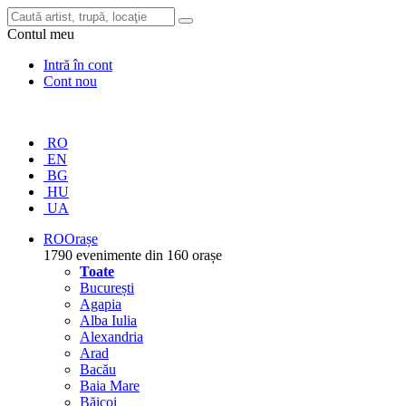
Contul meu
Intră în cont
Cont nou
RO
EN
BG
HU
UA
RO
Orașe
1790 evenimente din 160 orașe
Toate
București
Agapia
Alba Iulia
Alexandria
Arad
Bacău
Baia Mare
Băicoi