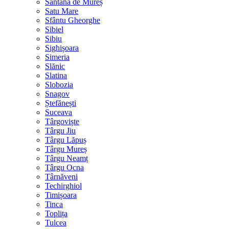
Sântana de Mureș
Satu Mare
Sfântu Gheorghe
Sibiel
Sibiu
Sighișoara
Simeria
Slănic
Slatina
Slobozia
Snagov
Ștefănești
Suceava
Târgoviște
Târgu Jiu
Târgu Lăpuș
Târgu Mureș
Târgu Neamț
Târgu Ocna
Târnăveni
Techirghiol
Timișoara
Tinca
Toplița
Tulcea