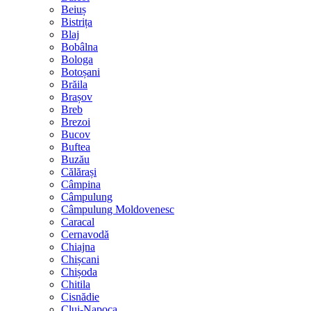
Beiuș
Bistrița
Blaj
Bobâlna
Bologa
Botoșani
Brăila
Brașov
Breb
Brezoi
Bucov
Buftea
Buzău
Călărași
Câmpina
Câmpulung
Câmpulung Moldovenesc
Caracal
Cernavodă
Chiajna
Chișcani
Chișoda
Chitila
Cisnădie
Cluj-Napoca