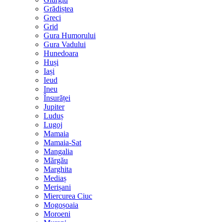
Grădiștea
Greci
Grid
Gura Humorului
Gura Vadului
Hunedoara
Huși
Iași
Ieud
Ineu
Însurăței
Jupiter
Luduș
Lugoj
Mamaia
Mamaia-Sat
Mangalia
Mărgău
Marghita
Mediaș
Merișani
Miercurea Ciuc
Mogoșoaia
Moroeni