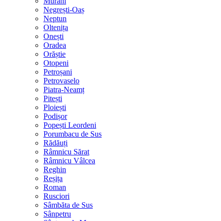
Murani
Negrești-Oaș
Neptun
Oltenița
Onești
Oradea
Orăștie
Otopeni
Petroșani
Petrovaselo
Piatra-Neamț
Pitești
Ploiești
Podișor
Popești Leordeni
Porumbacu de Sus
Rădăuți
Râmnicu Sărat
Râmnicu Vâlcea
Reghin
Reșița
Roman
Rusciori
Sâmbăta de Sus
Sânpetru