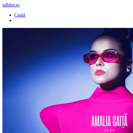
iaBilet.ro
Caută