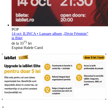
POP
14 oct:
ILINCA • Lansare album „Divin Féminin”
ia Bilet
75
de la 33
lei
Expirat Halele Carol
×