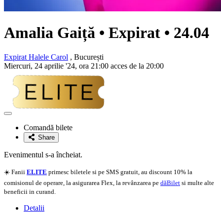
Amalia Gaiță • Expirat • 24.04
Expirat Halele Carol
, București
Miercuri, 24 aprilie '24, ora 21:00 acces de la 20:00
Adaugă
la
Comandă bilete
favorite
Share
Evenimentul s-a încheiat.
☀️ Fanii
ELITE
primesc biletele si pe SMS gratuit, au discount 10% la
comisionul de operare, la asigurarea Flex, la revânzarea pe
dăBilet
si multe alte
beneficii in curand.
Detalii